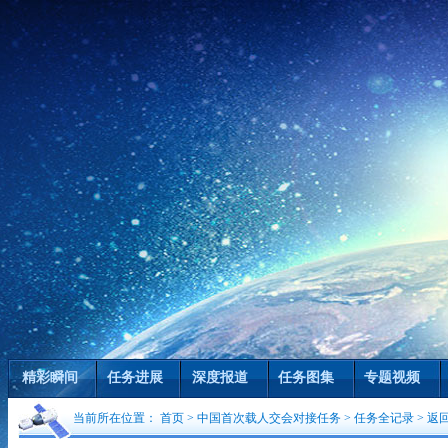
精彩瞬间
任务进展
深度报道
任务图集
专题视频
当前所在位置：
首页
>
中国首次载人交会对接任务
>
任务全记录
>
返