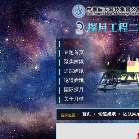
返回主站
专题首页
聚焦嫦娥
追踪嫦娥
论道嫦娥
国际探月
关于月球
首页
>
论道嫦娥
>
团队风
当前位置：