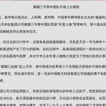
嫦娥三号青年团队代表上台领奖
刊社、新华每日电讯社、人民网、新华网、中国青年网等联合主办的“激扬民族
航天科技集团公司嫦娥三号青年团队荣获“年度人物”荣誉称号。第十届全
员柳斌杰等出席发布仪式。
，在过去的2013年中，全国各条战线捷报频传，尤其是天宫一号与神舟
发展进程产生了巨大的影响。在此过程中，各条战线涌现出一批杰出的人
行动实践着中国梦，本次中华儿女年度人物推介就是为了把他们的杰出事
箭将“嫦娥三姑娘”送上月宫，使中国成为世界第三个实现航天器地外天体软
铮铮誓言。而在成功背后，是一支由中国航天科技集团公司组建的勇于创
拼搏。
团公司大胆起用新人，有意识地给表现突出的年轻人压担子，营造宽松的
仅30出头，航天系统最年轻的总设计师、主任设计师曾在这里诞生。在
青春与激情、智慧与勇气，攻克了一个又一个难关，成功突破了月球软着